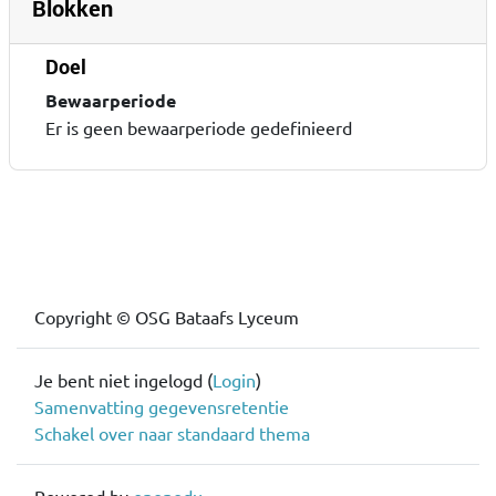
Blokken
Doel
Bewaarperiode
Er is geen bewaarperiode gedefinieerd
Blokken
Blokken
Copyright © OSG Bataafs Lyceum
Je bent niet ingelogd (
Login
)
Samenvatting gegevensretentie
Schakel over naar standaard thema
Powered by
openedu